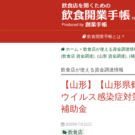
飲食開業手帳とは？
ホーム
>
飲食店が使える資金調達情
(
飲食店 資金調達
), (
山形 資金調達
), (
補
飲食店が使える資金調達情報
【山形】【山形県
ウイルス感染症対
補助金
2020年7月21日
飲食店