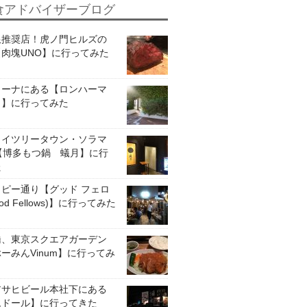
食アドバイザーブログ
限推奨店！虎ノ門ヒルズの
肉塊UNO】に行ってみた
リーナにある【ロンハーマ
ェ】に行ってみた
カイツリータウン・ソラマ
【博多もつ鍋 蟻月】に行
た
ピー通り【グッド フェロ
od Fellows)】に行ってみた
橋、東京スクエアガーデン
ーみんVinum】に行ってみ
アサヒビール本社下にある
ムドール】に行ってきた