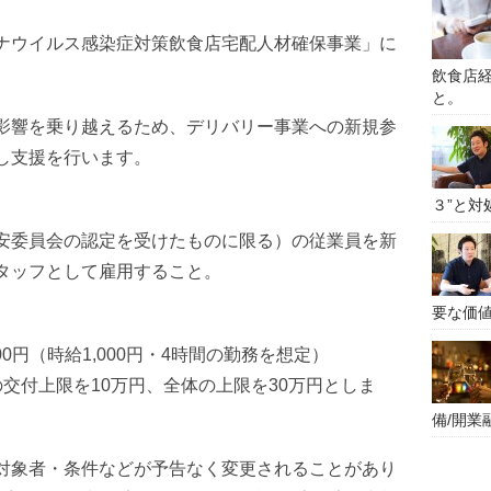
ナウイルス感染症対策飲食店宅配人材確保事業」に
飲食店経
と。
影響を乗り越えるため、デリバリー事業への新規参
し支援を行います。
３”と対
安委員会の認定を受けたものに限る）の従業員を新
タッフとして雇用すること。
要な価
0円（時給1,000円・4時間の勤務を想定）
交付上限を10万円、全体の上限を30万円としま
備/開業
対象者・条件などが予告なく変更されることがあり