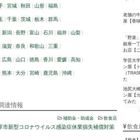
手
宮城
秋田
山形
福島
老舗の
玉
千葉
茨城
栃木
群馬
座【香
新潟
長野
富山
石川
福井
山梨
「野菜」
銀座一
滋賀
奈良
和歌山
三重
お店【
広島
山口
徳島
香川
愛媛
高知
学芸大
ン屋【
熊本
大分
宮崎
鹿児島
沖縄
（TRA
た
池尻大
ン屋【カ
てみた
調達情報
補助金・助成金
飲食店
飲食
草市新型コロナウイルス感染症休業損失補償対策