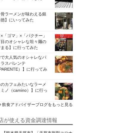
牛骨ラーメンが味わえる銀
味徳】にいってみた
×「ゴマ」×「パクチー」
丁目のオシャレな坦々麺の
ごまる】に行ってみた
学で大人気のオシャレなパ
トラスパレンテ
SPARENTE）】に行ってみ
橋のカフェみたいなラーメ
ミノ（camino）】に行っ
飲食アドバイザーブログをもっと見る
店が使える資金調達情報