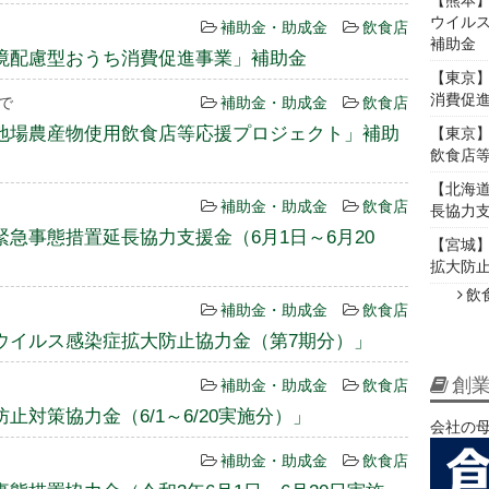
【熊本
ウイル
補助金・助成金
飲食店
補助金
境配慮型おうち消費促進事業」補助金
【東京
消費促
まで
補助金・助成金
飲食店
地場農産物使用飲食店等応援プロジェクト」補助
【東京
飲食店
【北海
補助金・助成金
飲食店
長協力支
急事態措置延長協力支援金（6月1日～6月20
【宮城
拡大防
飲
補助金・助成金
飲食店
ウイルス感染症拡大防止協力金（第7期分）」
創業
補助金・助成金
飲食店
対策協力金（6/1～6/20実施分）」
会社の母
補助金・助成金
飲食店