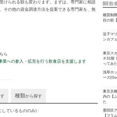
て受けられる額も変わります。まずは、専門家に相談
飲
や、その他の資金調達方法を提案できる専門家を、無
糖質制
目の前【
逗子マ
ンカフ
東京ス
ちら
チ31階
事業への参入・拡充を行う飲食店を支援します
ってみ
浅草ホッ
ーズ(Go
東京京
種類
探す
から探す
内の【ぶ
た
墨田区
にしているもののみ)
【フラ