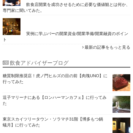
飲食店開業を成功させるために必要な価値観とは何か、
専門家に聞いてみた。
実例に学ぶバーの開業資金/開業準備/開業融資のポイン
ト
最新の記事をもっと見る
飲食アドバイザーブログ
糖質制限推奨店！虎ノ門ヒルズの目の前【肉塊UNO】に
行ってみた
逗子マリーナにある【ロンハーマンカフェ】に行ってみ
た
東京スカイツリータウン・ソラマチ31階【博多もつ鍋
蟻月】に行ってみた